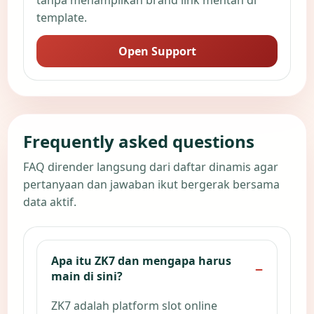
tanpa menampilkan brand link mentah di
template.
Open Support
Frequently asked questions
FAQ dirender langsung dari daftar dinamis agar
pertanyaan dan jawaban ikut bergerak bersama
data aktif.
Apa itu ZK7 dan mengapa harus
main di sini?
ZK7 adalah platform slot online