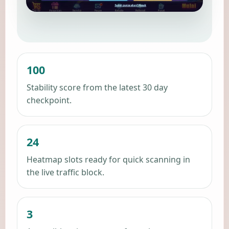
100
Stability score from the latest 30 day
checkpoint.
24
Heatmap slots ready for quick scanning in
the live traffic block.
3