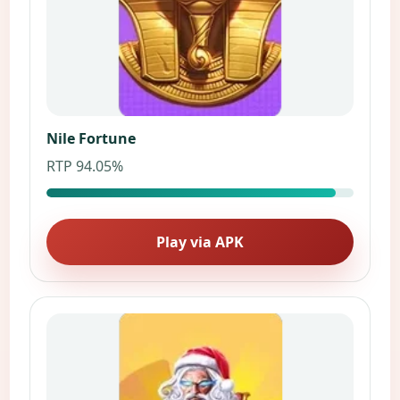
Nile Fortune
RTP 94.05%
Play via APK