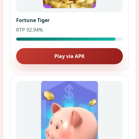
Fortune Tiger
RTP 92.94%
Play via APK