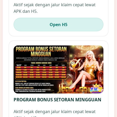
Aktif sejak dengan jalur klaim cepat lewat
APK dan H5.
Open H5
PROGRAM BONUS SETORAN MINGGUAN
Aktif sejak dengan jalur klaim cepat lewat