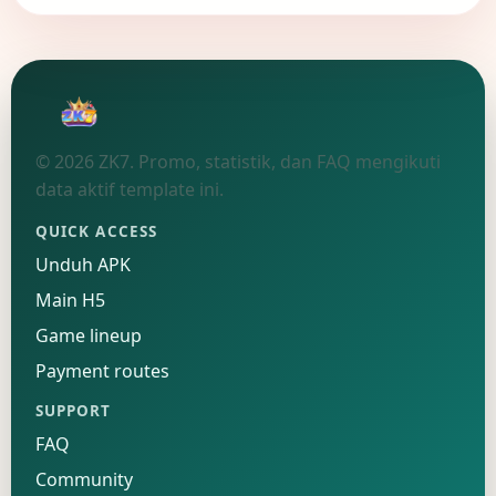
© 2026 ZK7. Promo, statistik, dan FAQ mengikuti
data aktif template ini.
QUICK ACCESS
Unduh APK
Main H5
Game lineup
Payment routes
SUPPORT
FAQ
Community