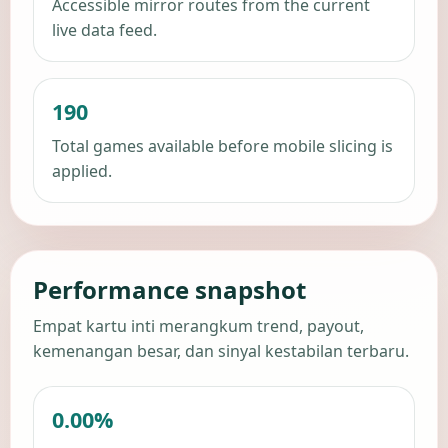
Accessible mirror routes from the current
live data feed.
190
Total games available before mobile slicing is
applied.
Performance snapshot
Empat kartu inti merangkum trend, payout,
kemenangan besar, dan sinyal kestabilan terbaru.
0.00%