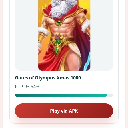
Gates of Olympus Xmas 1000
RTP 93.64%
Play via APK