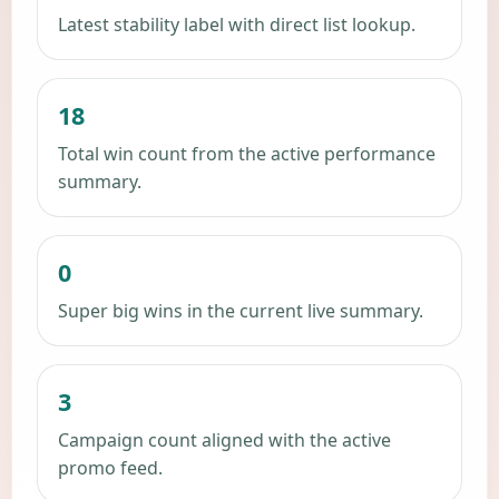
Latest stability label with direct list lookup.
18
Total win count from the active performance
summary.
0
Super big wins in the current live summary.
3
Campaign count aligned with the active
promo feed.