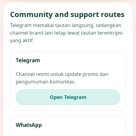
Community and support routes
Telegram memakai tautan langsung, sedangkan
channel brand lain tetap lewat tautan terenkripsi
yang aktif.
Telegram
Channel resmi untuk update promo dan
pengumuman komunitas.
Open Telegram
WhatsApp