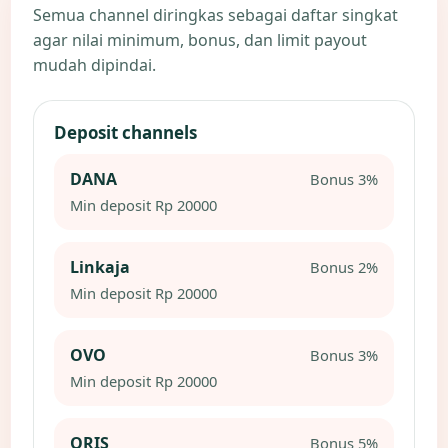
Semua channel diringkas sebagai daftar singkat
agar nilai minimum, bonus, dan limit payout
mudah dipindai.
Deposit channels
DANA
Bonus 3%
Min deposit Rp 20000
Linkaja
Bonus 2%
Min deposit Rp 20000
OVO
Bonus 3%
Min deposit Rp 20000
QRIS
Bonus 5%