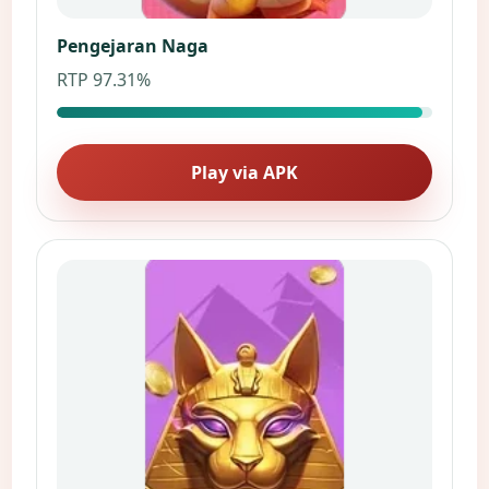
Pengejaran Naga
RTP 97.31%
Play via APK