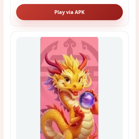
Play via APK