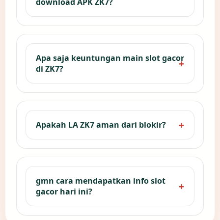
download APK ZK7?
Apa saja keuntungan main slot gacor
di ZK7?
Apakah LA ZK7 aman dari blokir?
gmn cara mendapatkan info slot
gacor hari ini?