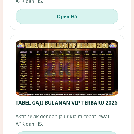
APK dan H5.
Open H5
TABEL GAJI BULANAN VIP TERBARU 2026
Aktif sejak dengan jalur klaim cepat lewat
APK dan H5.